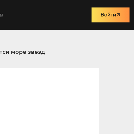
ты
Войти
тся море звезд