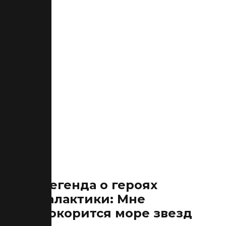
Легенда о героях
Галактики: Мне
покорится море звезд