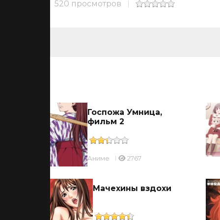
520 просмотров
ьмы
ицы
Госпожа Умница,
фильм 2
Аниме
2767
ль
Мачехины вздохи