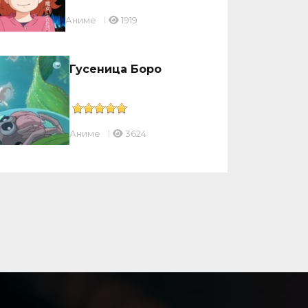
Аниме
1919
Гусеница Боро
Аниме
3624