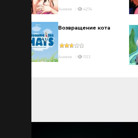
Аниме
4274
Возвращение кота
Аниме
1133