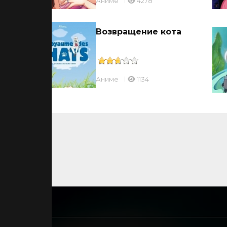
Аниме
4278
Возвращение кота
Аниме
1134