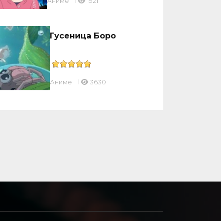
Аниме
1921
Гусеница Боро
Аниме
3630