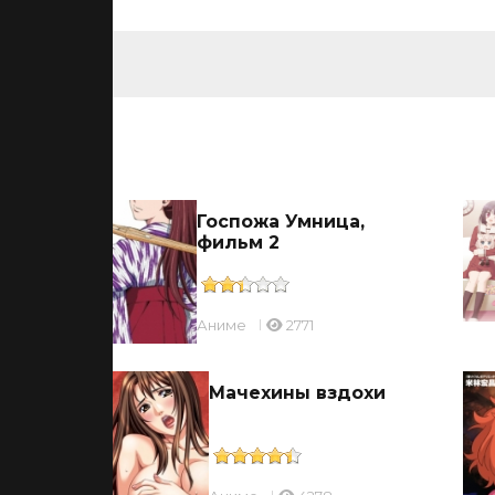
ьмы
ицы
Госпожа Умница,
фильм 2
Аниме
2771
ль
Мачехины вздохи