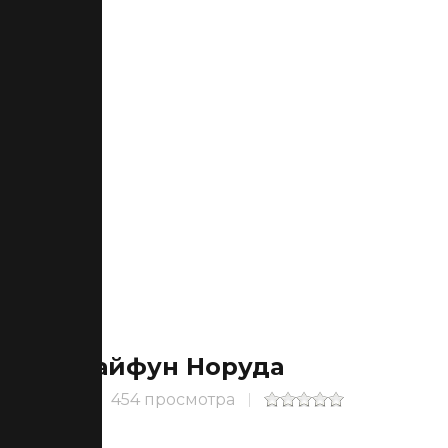
Тайфун Норуда
454 просмотра