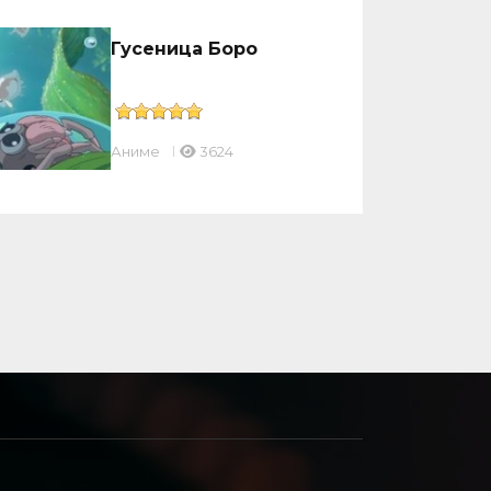
Гусеница Боро
Аниме
3624