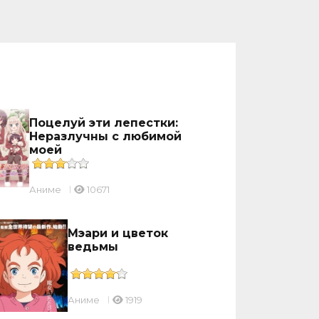
Поцелуй эти лепестки:
Неразлучны с любимой
моей
Аниме
10671
Мэари и цветок
ведьмы
Аниме
1919