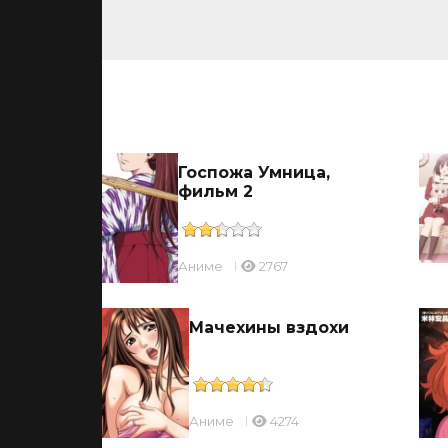
ьмы
ицы
Госпожа Умница,
фильм 2
Аниме
2767
ль
Мачехины вздохи
Аниме
4274