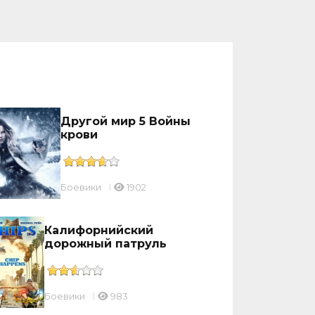
Другой мир 5 Войны
крови
Боевики
1902
Калифорнийский
дорожный патруль
Боевики
983