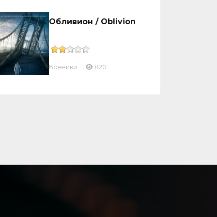
Обливион / Oblivion
Боевики
820