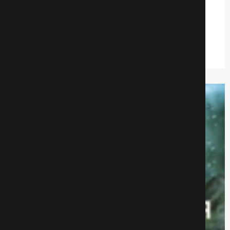
Докопаться до сути
Детективы
636