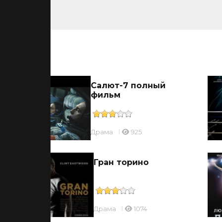
ьмы
ов
Салют-7 полный
фильм
Драмa
925
Гран торино
Драмa
1074