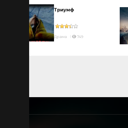
Триумф
Драмa
749