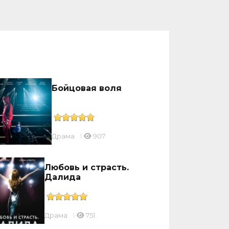
Бойцовая воля
Драмa
907
Любовь и страсть.
Далида
Драмa
751