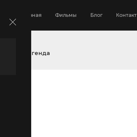
Главная
Фильмы
Блог
Контак
2pac: Легенда