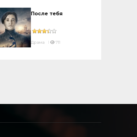
После тебя
Драмa
711