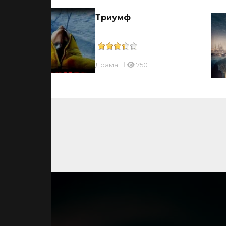
Триумф
Драмa
750