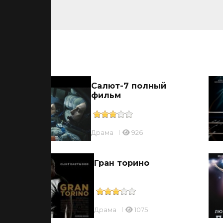
ьмы
ов
Салют-7 полный
фильм
Драмa
926
Гран торино
Драмa
1075