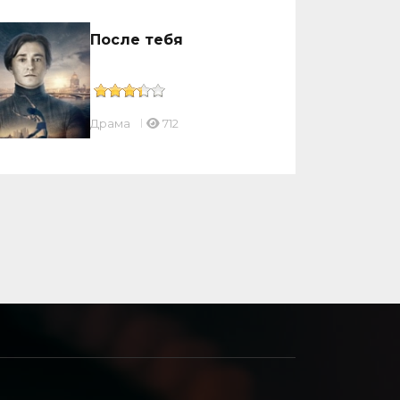
После тебя
Драмa
712