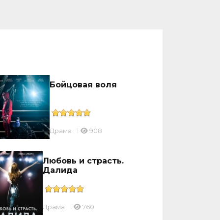
Бойцовая воля
Драмa
908
Любовь и страсть.
Далида
Драмa
760