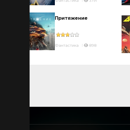
Фантастика
3791
Притяжение
Фантастика
898