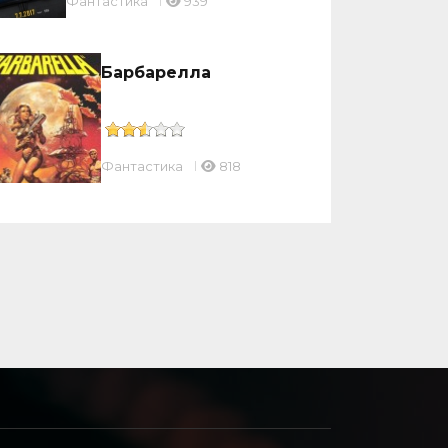
Фантастика
939
Барбарелла
Фантастика
818