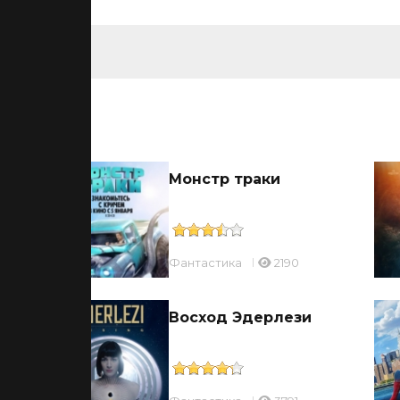
ьмы
Монстр траки
Фантастика
2190
Восход Эдерлези