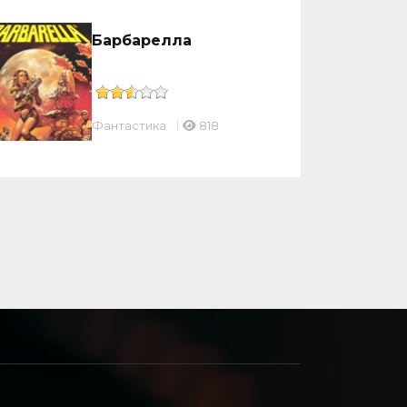
Барбарелла
Фантастика
818