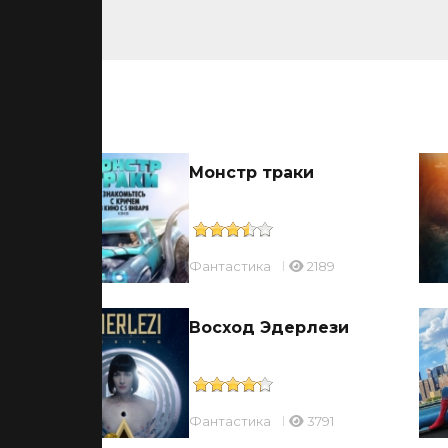
ьмы
Монстр траки
Фантастика
2189
Восход Эдерлези
Фантастика
3791