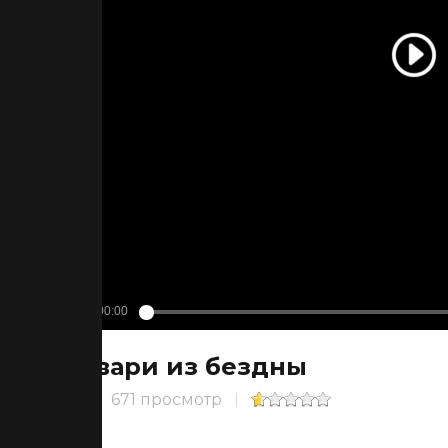
Твари из бездны
671 просмотр