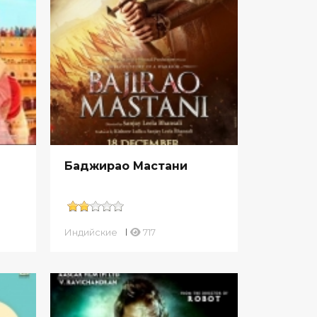
Баджирао Мастани
Индийские
717