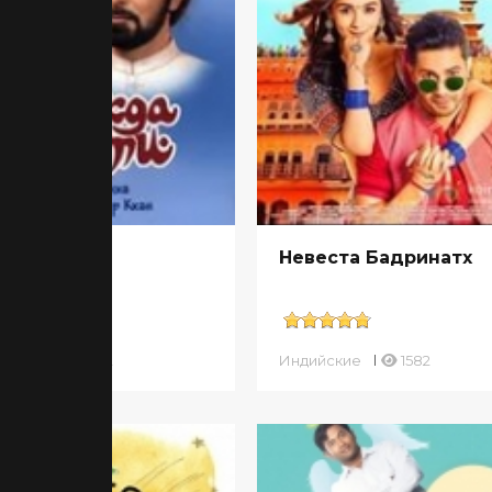
жда мести
Невеста Бадринатх
ийские
642
Индийские
1582