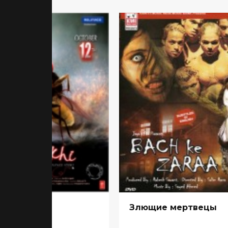
ха
Злющие мертвецы