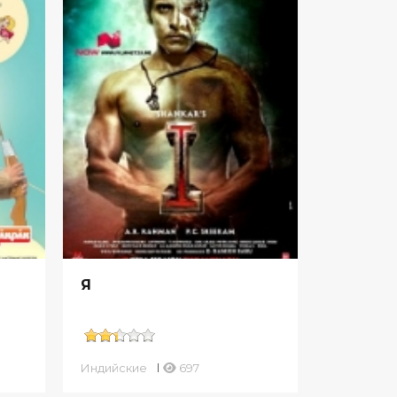
Я
Индийские
697