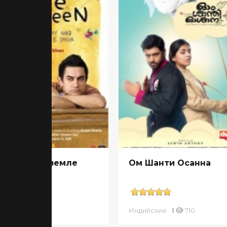
здочки на земле
Ом Шанти Осанна
ийские
619
Индийские
710