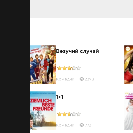
ьмы
Везучий случай
Комедии
2378
 в
1+1
Комедии
772