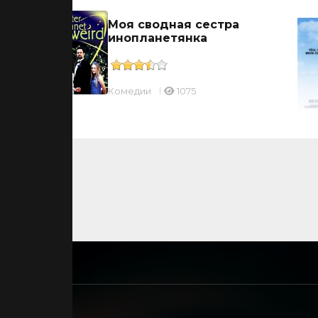
Моя сводная сестра
инопланетянка
Комедии
1075