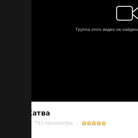
Жатва
793 просмотра