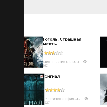
ьмы
Гоголь. Страшная
месть.
Мистические фильмы
1621
Сигнал
Мистические фильмы
627