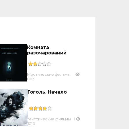
Комната
разочарований
Мистические фильмы
803
Гоголь. Начало
Мистические фильмы
1010