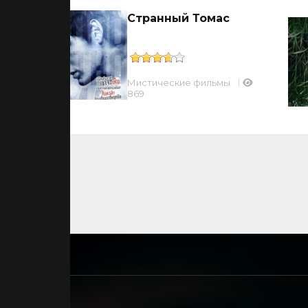
Странный Томас
Мистические фильмы
659
869