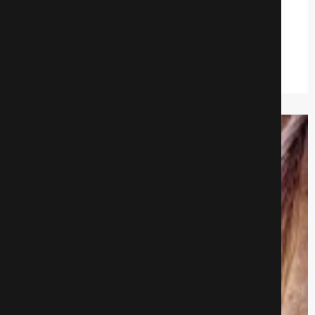
Проект «Флорида»
Драмa
516