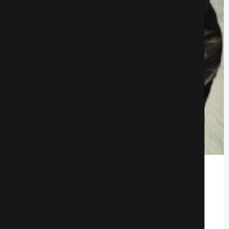
Бейрут
Боевики
597