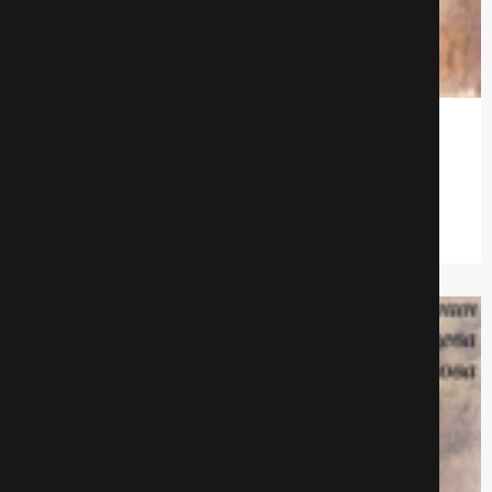
Ангелы смерти
Боевики
669