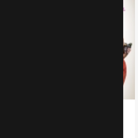
Весёлый ужин мамочек
Комедии
650