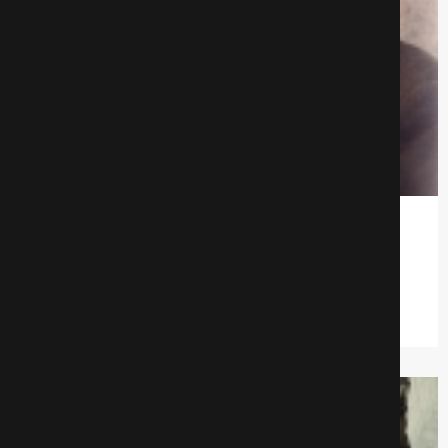
На заре туманной юности
Драмa
562