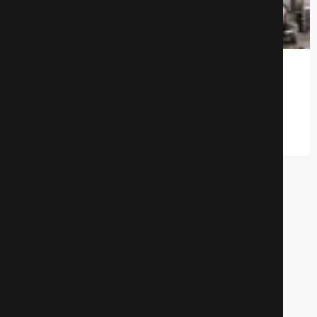
Вечеринка
Драмa
578