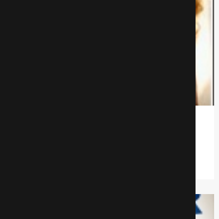
Анатомия измены
Драмa
633