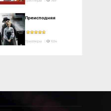
Триллеры
749
Преисподняя
Триллеры
1014