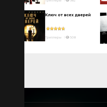
Триллеры
582
ы
Ключ от всех дверей
Триллеры
508