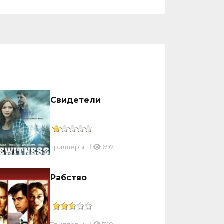
Свидетели
Триллеры
697
Рабство