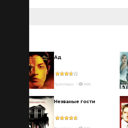
ьмы
Ад
Триллеры
666
Незваные гости