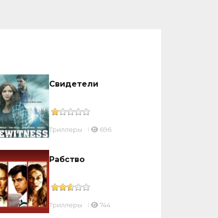
Свидетели
Триллеры
696
Рабство
Триллеры
744