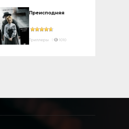
Преисподняя
Триллеры
1010