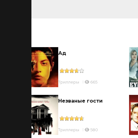
ьмы
Ад
Триллеры
665
Незваные гости
Триллеры
580