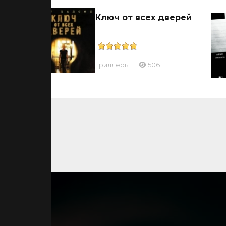
ы
Ключ от всех дверей
Триллеры
506