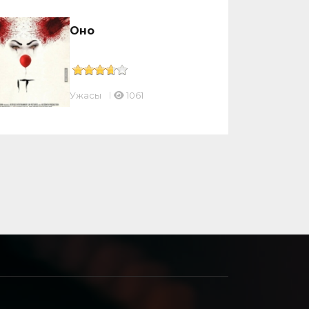
Оно
Ужасы
1061