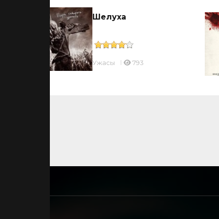
Шелуха
Ужасы
793