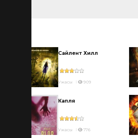
ьмы
Сайлент Хилл
Ужасы
909
Капля
Ужасы
776