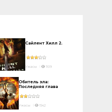
Сайлент Хилл 2.
Ужасы
1109
Обитель зла:
Последняя глава
Ужасы
1542