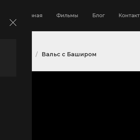
Главная
Фильмы
Блог
Контак
е фильмы
Вальс с Баширом