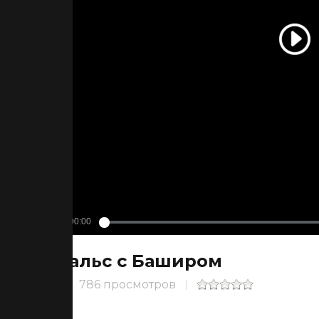
Вальс с Баширом
786 просмотров