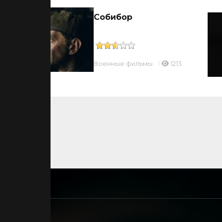
Собибор
48
Военные фильмы
1213