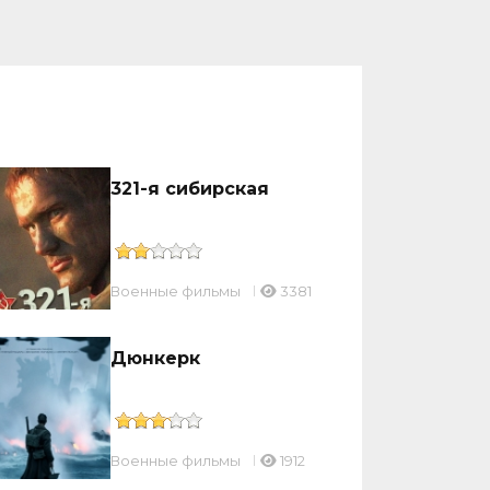
321-я сибирская
Военные фильмы
3381
Дюнкерк
Военные фильмы
1912