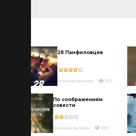
ьмы
28 Панфиловцев
71
Военные фильмы
2613
По соображениям
совести
7
Военные фильмы
1383