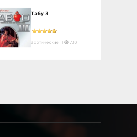
Табу 3
Эротические
7301