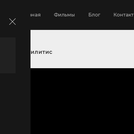
Главная
Фильмы
Блог
Контак
ские
Билитис