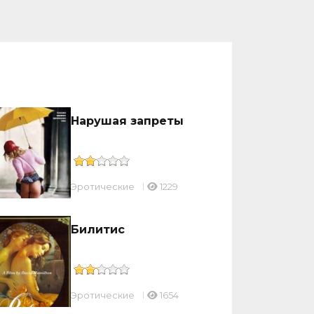
Нарушая запреты
Эротические
1229
Билитис
Эротические
1654