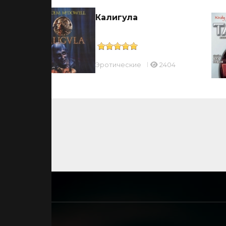
Калигула
Эротические
2404