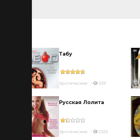
ьмы
о
Табу
Эротические
5311
Русская Лолита
Эротические
2325